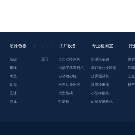
喷涂色板
-
工厂设备
专业检测室
行
宝马
氟碳
全自动喷涂机
恒温水浴锅
建筑
氟镁
自动平移送料机
氙灯老化实验箱
汽车
库里
自动喷砂机
盐雾测试机
五金
铂瓷
全自动处理线
漆膜冲击器
日常
晶泳
大型地磅
小型样板机
瓷泳
打磨机
耐摩擦试验机