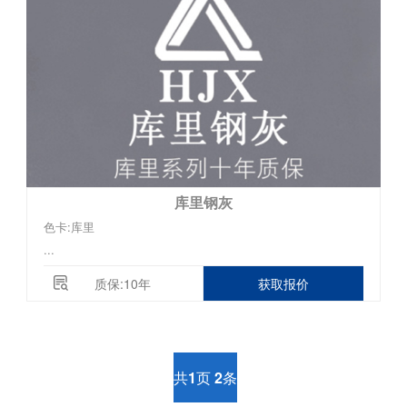
库里钢灰
色卡:库里
...
质保:10年
获取报价
共
1
页
2
条