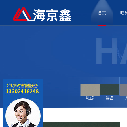
首页
喷
氟碳
氟镁