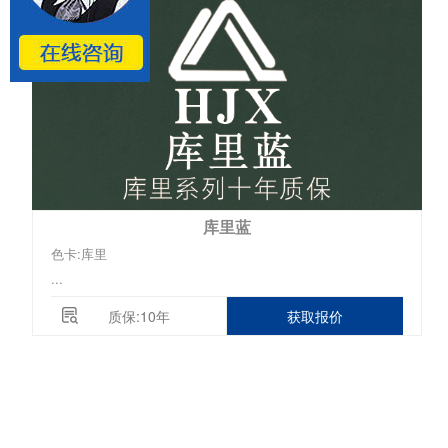
库里蓝
色卡:库里
...
质保:10年
获取报价