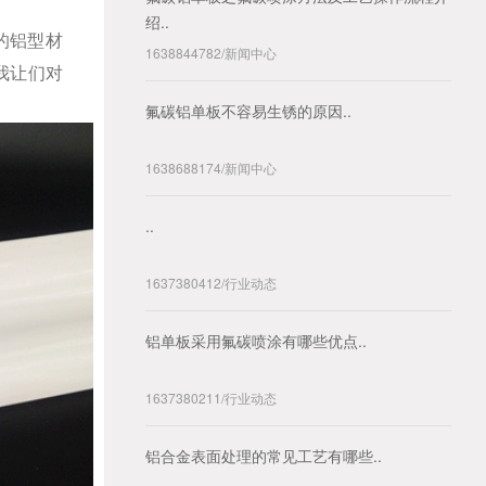
绍..
的铝型材
1638844782
/
新闻中心
我让们对
氟碳铝单板不容易生锈的原因..
1638688174
/
新闻中心
..
1637380412
/
行业动态
铝单板采用氟碳喷涂有哪些优点..
1637380211
/
行业动态
铝合金表面处理的常见工艺有哪些..