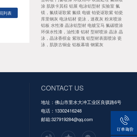
涂
肌肤卡其棕
铝展
电泳铝型材
实验室
氟
镁，氟镁讴歌紫
氟镁
电镀
铂瓷讴歌紫
铂瓷
回列表
库里钢灰
电泳铝材
瓷泳，迷夜灰
粉末喷涂
铝板
水性漆
晶泳铝型材
电镀宝马
氟碳喷涂
环保水性漆，油性漆
铝材
型材喷涂
晶泳
晶
泳，晶泳香槟金
紫玫瑰
铝型材表面喷涂
瓷
泳，肌肤古铜金
铝板幕墙
钢紫灰
CONTACT US
地址：佛山市里水大冲工业区良骐路6号
电话：13302416248
邮箱:
327919284@qq.com