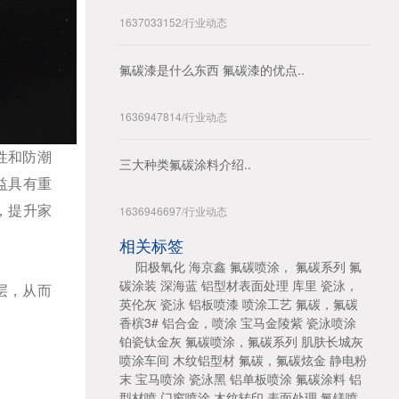
1637033152
/
行业动态
氟碳漆是什么东西 氟碳漆的优点..
1636947814
/
行业动态
性和防潮
三大种类氟碳涂料介绍..
益具有重
1636946697
/
行业动态
，提升家
相关标签
阳极氧化
海京鑫
氟碳喷涂， 氟碳系列
氟
碳涂装
深海蓝
铝型材表面处理
库里
瓷泳，
层，从而
英伦灰
瓷泳
铝板喷漆
喷涂工艺
氟碳，氟碳
香槟3#
铝合金，喷涂
宝马金陵紫
瓷泳喷涂
铂瓷钛金灰
氟碳喷涂，氟碳系列
肌肤长城灰
喷涂车间
木纹铝型材
氟碳，氟碳炫金
静电粉
末
宝马喷涂
瓷泳黑
铝单板喷涂
氟碳涂料
铝
型材喷
门窗喷涂
木纹转印
表面处理
氟镁喷