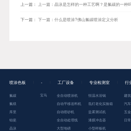
上一篇：
上一篇：晶泳是怎样的一种工艺啊？是氟碳的一种吗
下一篇：
下一篇：什么是喷涂?佛山氟碳喷涂定义分析
喷涂色板
-
工厂设备
专业检测室
行
宝马
氟碳
全自动喷涂机
恒温水浴锅
建筑
氟镁
自动平移送料机
氙灯老化实验箱
汽车
库里
自动喷砂机
盐雾测试机
五金
铂瓷
全自动处理线
漆膜冲击器
日常
晶泳
大型地磅
小型样板机