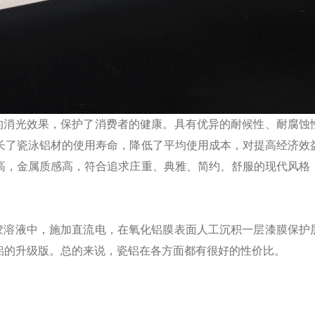
的消光效果，保护了消费者的健康。具有优异的耐候性、耐腐蚀
长了瓷泳铝材的使用寿命，降低了平均使用成本，对提高经济效
高，金属质感高，符合追求庄重、典雅、简约、舒服的现代风格
胶溶液中，施加直流电，在氧化铝膜表面人工沉积一层漆膜保护
铝的升级版。总的来说，瓷铝在各方面都有很好的性价比。